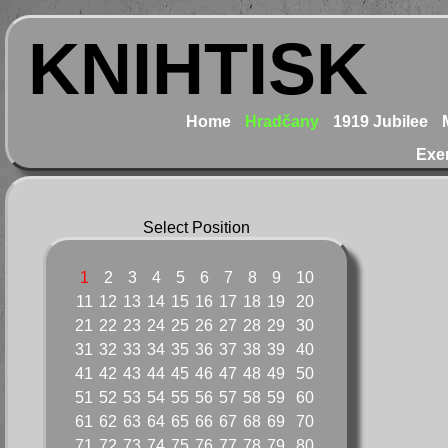
KNIHTISK
Home
Hradčany
1919 Jubilee
Exe
Select Position
1
2
3
4
5
6
7
8
9
10
11
12
13
14
15
16
17
18
19
20
21
22
23
24
25
26
27
28
29
30
31
32
33
34
35
36
37
38
39
40
41
42
43
44
45
46
47
48
49
50
51
52
53
54
55
56
57
58
59
60
61
62
63
64
65
66
67
68
69
70
71
72
73
74
75
76
77
78
79
80