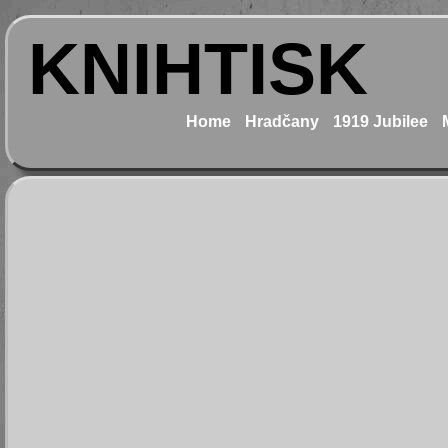
KNIHTISK
Home
Hradčany
1919 Jubilee